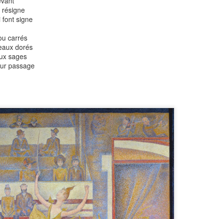
êvant
e résigne
i font signe
ou carrés
eaux dorés
aux sages
eur passage