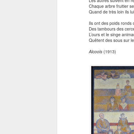
Les autres suivent en r
Chaque arbre fruitier s
Quand de très loin ils lu
Ils ont des poids ronds 
Des tambours des cerc
L’ours et le singe anim
Quêtent des sous sur l
Alcools
(1913)