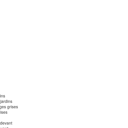
ins
jardins
ges grises
lises
 devant