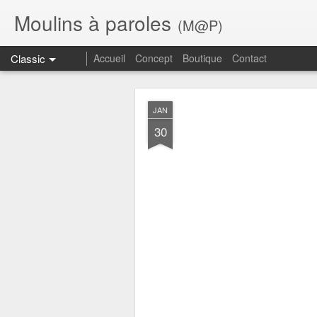
Moulins à paroles
(M@P)
Classic
Accueil
Concept
Boutique
Contact
JAN
30